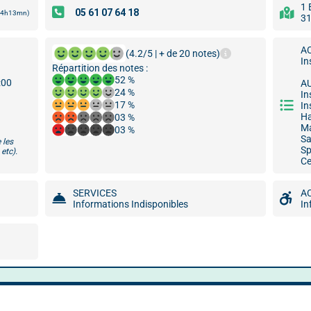
1 
 14h13mn)
31
A
(4.2/5 | + de 20 notes)
In
Répartition des notes :
52 %
:00
A
24 %
In
17 %
In
H
03 %
M
03 %
S
 les
S
etc).
Ce
SERVICES
A
Informations Indisponibles
In