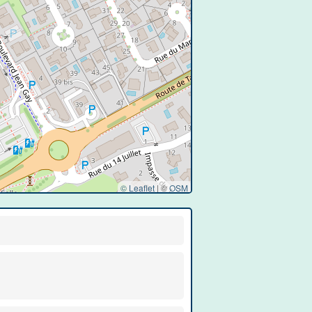
© Leaflet
|
©
OSM