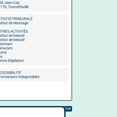
Bd Jean Gay
170, Tournefeuille
CTIVITÉ PRINCIPALE
stitut de Massage
UTRES ACTIVITÉS
stitut de beauté
stitut de beauté
ammam
anucure
auna
pa
ntre d'épilation
CCESSIBILITÉ
formations Indisponibles