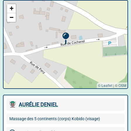
+
−
© Leaflet
|
©
OSM
AURÉLIE DENIEL
Massage des 5 continents (corps) Kobido (visage)