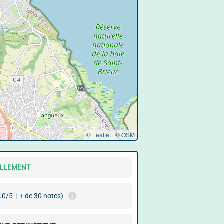
© Leaflet
|
©
OSM
ELLEMENT
.0/5
|
+ de 30 notes)