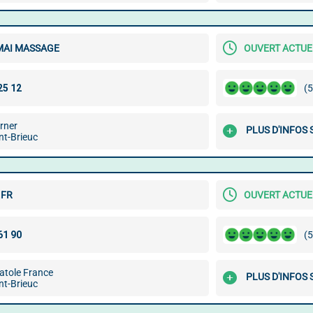
MAI MASSAGE
OUVERT ACTU
(5
rner
PLUS D'INFOS 
nt-Brieuc
.FR
OUVERT ACTU
(5
atole France
PLUS D'INFOS 
nt-Brieuc