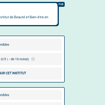
onibles
.0/5
|
- de 10 notes)
SUR CET INSTITUT
onibles