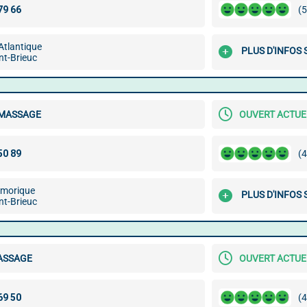
(5
'Atlantique
PLUS D'INFOS 
nt-Brieuc
MASSAGE
OUVERT ACTU
(4
rmorique
PLUS D'INFOS 
nt-Brieuc
ASSAGE
OUVERT ACTU
(4