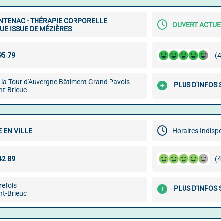
NTENAC - THÉRAPIE CORPORELLE
OUVERT ACTU
UE ISSUE DE MÉZIÈRES
(4
 la Tour d'Auvergne Bâtiment Grand Pavois
PLUS D'INFOS 
nt-Brieuc
 EN VILLE
Horaires Indisp
(4
refois
PLUS D'INFOS 
nt-Brieuc