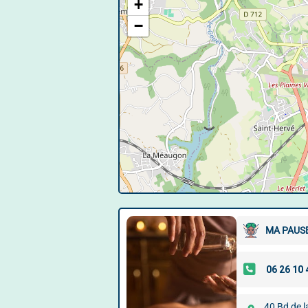
+
−
MA PAUSE
40 Bd de l