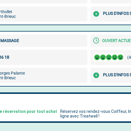
thollet
PLUS D'INFOS 
nt-Brieuc
I MASSAGE
OUVERT ACTU
(4
orges Palante
PLUS D'INFOS 
nt-Brieuc