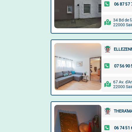
34 Bd de l
22000 Sai
ELLEZEN
67 Av. d'A
22000 Sai
THERA'M