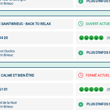
PLUS D'INFOS 
nt-Brieuc
SAINT-BRIEUC - BACK TO RELAX
OUVERT ACTU
(5
not Duclos
PLUS D'INFOS 
nt-Brieuc
 CALME ET BIEN ÊTRE
FERMÉ ACTUE
(5
l de la Noé
PLUS D'INFOS 
nt-Brieuc